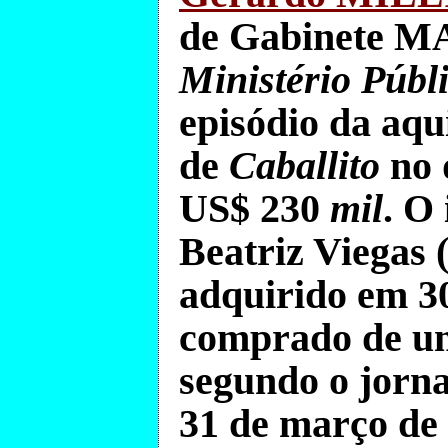
de Gabinete
MA
Ministério Públ
episódio da aq
de
Caballito
no 
US$ 230
mil
. O
Beatriz Viegas
(
adquirido em 3
comprado de um
segundo o jorna
31 de março de