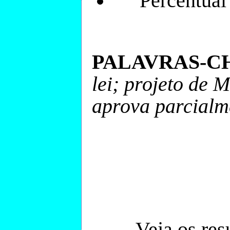
Percentual
PALAVRAS-C
lei; projeto de 
aprova parcialm
Veja os res