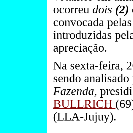
ocorreu
dois
(2)
convocada pela
introduzidas pel
apreciação.
Na sexta-feira, 2
sendo analisado
Fazenda
, presi
BULLRICH
(6
(LLA-Jujuy).