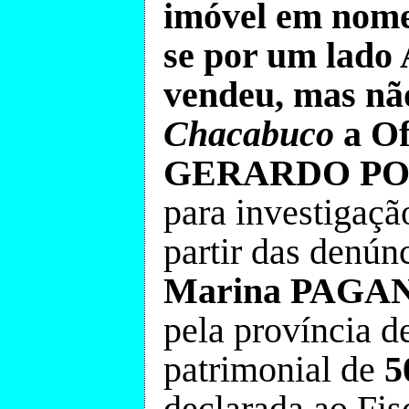
imóvel em nome
se por um lado
vendeu, mas nã
Chacabuco
a
Of
GERARDO PO
para investigaçã
partir das denún
Marina PAGA
pela província 
patrimonial de
5
declarada ao Fis